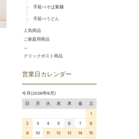
手延べそば素麺
手延べうどん
人気商品
ご家庭用商品
—
クリックポスト商品
営業日カレンダー
今月(2026年8月)
日
月
火
水
木
金
土
1
2
3
4
5
6
7
8
9
10
11
12
13
14
15