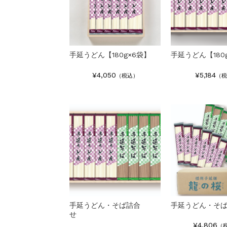
手延うどん【180g×6袋】
手延うどん【180
¥4,050
¥5,184
（税込）
（税
手延うどん・そば詰合
手延うどん・そ
せ
¥4,806
（