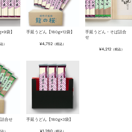
g×9袋】
手延うどん【180g×12袋】
手延うどん・そば詰合
せ
¥4,752
込）
（税込）
¥4,212
（税込）
ば詰合せ
手延うどん【180g×3袋】
¥1,280
税込）
（税込）